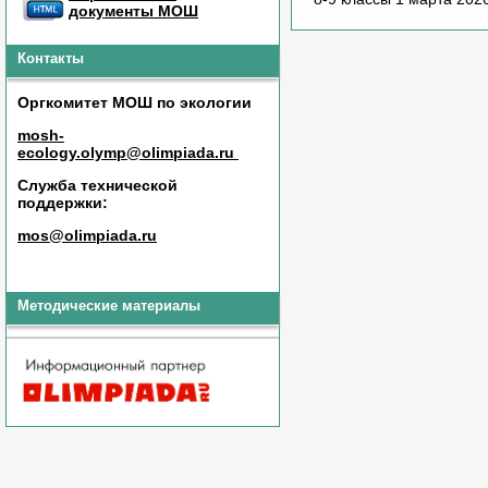
документы МОШ
Контакты
Оргкомитет МОШ по экологии
mosh-
ecology.olymp@olimpiada.ru
Служба технической
поддержки:
mos@olimpiada.ru
Методические материалы