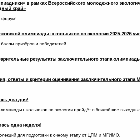
мпиадники» в рамках Всероссийского молодежного экологи
дный край»
 форум!
ковской олимпиады школьников по экологии 2025-2026 уче
баллы призёров и победителей.
арительные результаты заключительного этапа олимпиады
я, ответы и критерии оценивания заключительного этапа 
ось два дня!
олимпиады школьников по экологии пройдёт в ближайшие выходные
лась одна неделя!
олекций для подготовки к очному этапу от ЦПМ и МГИМО.