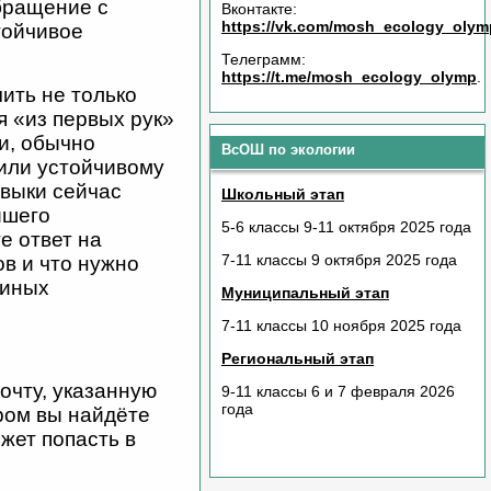
обращение с
Вконтакте:
https://vk.com/mosh_ecology_olym
тойчивое
Телеграмм:
https://t.me/mosh_ecology_olymp
.
ить не только
я «из первых рук»
и, обычно
ВсОШ по экологии
или устойчивому
авыки сейчас
Школьный этап
йшего
5-6
классы 9-11 октября 2025 года
е ответ на
7-11
классы 9
октября 2025 года
в и что нужно
 иных
Муниципальный этап
7-11 классы 10 ноября 2025 года
Региональный этап
почту, указанную
9-11 классы 6 и 7 февраля 2026
года
ором вы найдёте
жет попасть в