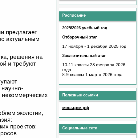
Расписание
2025/2026 учебный год
и предлагает
Отборочный этап
по актуальным
17 ноября - 1 декабря 2025 год
Заключительный этап
ка, решения на
ой и требуют
10-11 классы 28 февраля 2026
года
8-9 классы 1 марта 2026 года
тупают
 научно-
, некоммерческих
Полезные ссылки
мош.цпм.рф
облем экологии,
зия;
их проектов;
Социальные сети
бросов