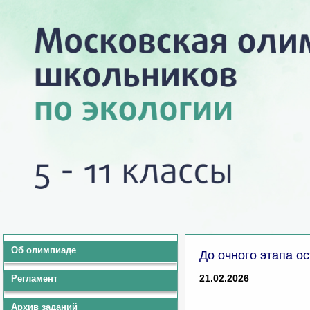
Об олимпиаде
До очного этапа о
21.02.2026
Регламент
Архив заданий