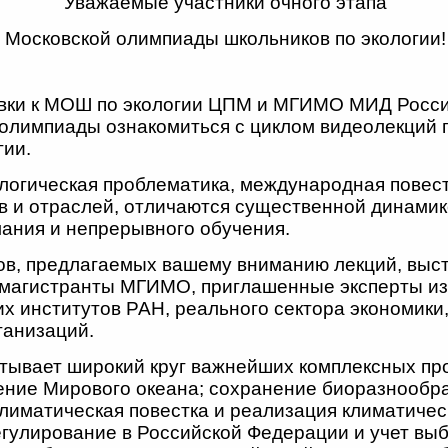
Уважаемые участники очного этапа
Московской олимпиады школьников по экологии!
овки к МОШ по экологии ЦПМ и МГИМО МИД Росси
 олимпиады ознакомиться с циклом видеолекций 
гии.
логическая проблематика, международная повест
в и отраслей, отличаются существенной динамик
ания и непрерывного обучения.
ров, предлагаемых вашему вниманию лекций, выс
 магистранты МГИМО, приглашенные эксперты из
х институтов РАН, реального сектора экономики
ганизаций.
тывает широкий круг важнейших комплексных пр
нение Мирового океана; сохранение биоразнообра
иматическая повестка и реализация климатическ
егулирование в Российской Федерации и учет вы