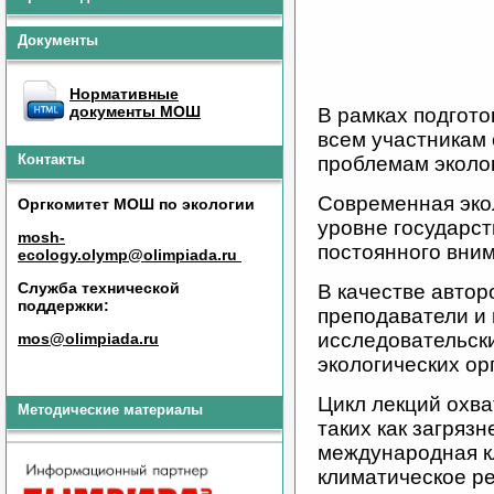
Документы
Нормативные
документы МОШ
В рамках подгот
всем участникам
Контакты
проблемам эколо
Современная эко
Оргкомитет МОШ по экологии
уровне государст
mosh-
постоянного вним
ecology.olymp@olimpiada.ru
Служба технической
В качестве авто
поддержки:
преподаватели и
исследовательски
mos@olimpiada.ru
экологических ор
Цикл лекций охва
Методические материалы
таких как загряз
международная кл
климатическое р