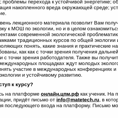
; проблемы перехода к устойчивой энергетике; 
дация накопленного вреда окружающей среде; ус
ие.
вень лекционного материала позволит Вам получ
ку к МОШ по экологии, но и в целом ознакомитьс
пектами современной экологической проблематик
амками традиционных курсов по общей экологии 
воляющих понять, какие знания и практические н
ованы, как как с точки зрения получения дальне
 и с точки зрения работодателя. Также вы получит
 международных площадках ждут молодых эколого
ринять участие в международных конференциях и
экологии и устойчивому развитию.
ступ к курсу?
сь на платформе
онлайн.цпм.рф
как ученик. На 
ации, придёт письмо от
info@matetech.ru
, в кот
ля последующего входа на платформу. Письмо мо